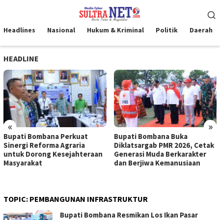
Loncat
Menu
ke
Mobile
konten
Headlines
Nasional
Hukum & Kriminal
Politik
Daerah
HEADLINE
«
»
Bupati Bombana Perkuat
Bupati Bombana Buka
Sinergi Reforma Agraria
Diklatsargab PMR 2026, Cetak
untuk Dorong Kesejahteraan
Generasi Muda Berkarakter
Masyarakat
dan Berjiwa Kemanusiaan
TOPIC:
PEMBANGUNAN INFRASTRUKTUR
Bupati Bombana Resmikan Los Ikan Pasar