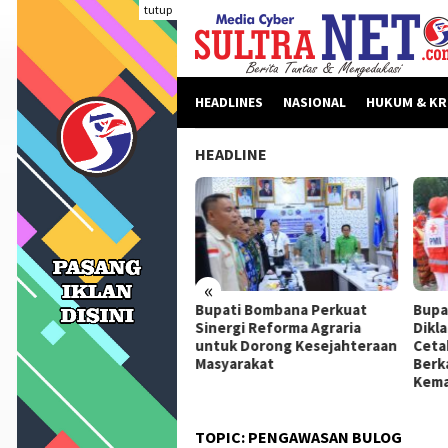
Loncat
tutup
ke
konten
HEADLINES
NASIONAL
HUKUM & KR
HEADLINE
«
beritaan Dinilai Fitnah,
Bupati Bombana Perkuat
Bupa
pati Bombana Tempuh
Sinergi Reforma Agraria
Dikl
ur Dewan Pers Sebelum
untuk Dorong Kesejahteraan
Ceta
ngkah Hukum
Masyarakat
Berk
Kema
TOPIC:
PENGAWASAN BULOG