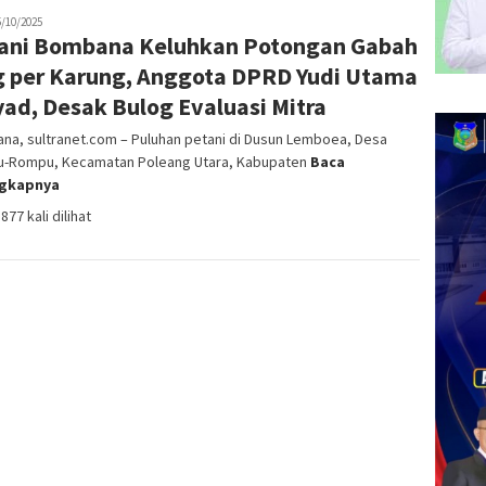
s
5/10/2025
ani Bombana Keluhkan Potongan Gabah
ang
1
g per Karung, Anggota DPRD Yudi Utama
yad, Desak Bulog Evaluasi Mitra
na, sultranet.com – Puluhan petani di Dusun Lemboea, Desa
-Rompu, Kecamatan Poleang Utara, Kabupaten
Baca
ngkapnya
877 kali dilihat