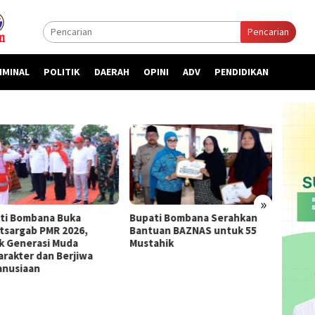
Pencarian
IMINAL
POLITIK
DAERAH
OPINI
ADV
PENDIDIKAN
»
ti Bombana Buka
Bupati Bombana Serahkan
Bupat
atsargab PMR 2026,
Bantuan BAZNAS untuk 55
Priori
k Generasi Muda
Mustahik
kepada
arakter dan Berjiwa
nusiaan