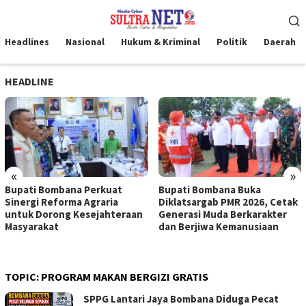
Loncat
Menu
ke
Mobile
konten
Headlines
Nasional
Hukum & Kriminal
Politik
Daerah
HEADLINE
«
»
Bupati Bombana Perkuat
Bupati Bombana Buka
Sinergi Reforma Agraria
Diklatsargab PMR 2026, Cetak
untuk Dorong Kesejahteraan
Generasi Muda Berkarakter
Masyarakat
dan Berjiwa Kemanusiaan
TOPIC:
PROGRAM MAKAN BERGIZI GRATIS
SPPG Lantari Jaya Bombana Diduga Pecat