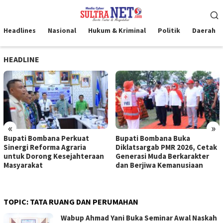
Loncat
Menu
ke
Mobile
konten
Headlines
Nasional
Hukum & Kriminal
Politik
Daerah
HEADLINE
«
»
Bupati Bombana Perkuat
Bupati Bombana Buka
Sinergi Reforma Agraria
Diklatsargab PMR 2026, Cetak
untuk Dorong Kesejahteraan
Generasi Muda Berkarakter
Masyarakat
dan Berjiwa Kemanusiaan
TOPIC:
TATA RUANG DAN PERUMAHAN
Wabup Ahmad Yani Buka Seminar Awal Naskah