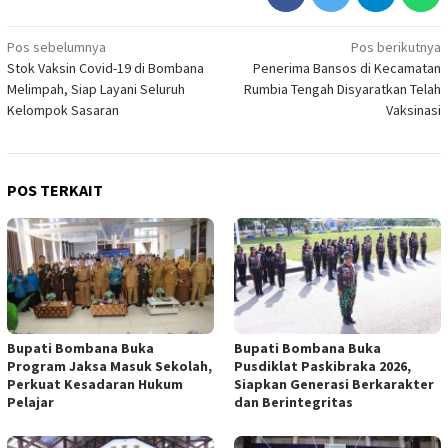
Navigasi
Pos sebelumnya
Pos berikutnya
Stok Vaksin Covid-19 di Bombana
Penerima Bansos di Kecamatan
pos
Melimpah, Siap Layani Seluruh
Rumbia Tengah Disyaratkan Telah
Kelompok Sasaran
Vaksinasi
POS TERKAIT
Bupati Bombana Buka
Bupati Bombana Buka
Program Jaksa Masuk Sekolah,
Pusdiklat Paskibraka 2026,
Perkuat Kesadaran Hukum
Siapkan Generasi Berkarakter
Pelajar
dan Berintegritas