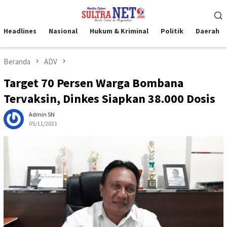
Loncat
Menu
ke
Mobile
konten
Headlines
Nasional
Hukum & Kriminal
Politik
Daerah
Beranda
ADV
Target 70 Persen Warga Bombana
Tervaksin, Dinkes Siapkan 38.000 Dosis
Admin SN
05/11/2021