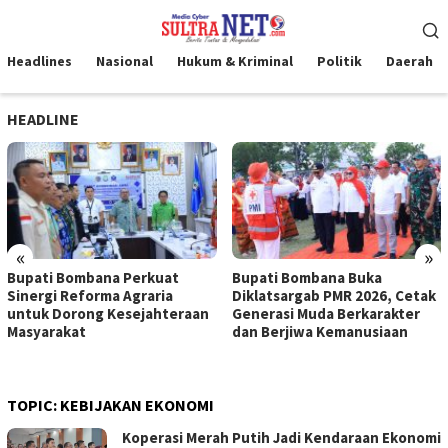
Loncat
Menu
ke
Mobile
konten
Headlines
Nasional
Hukum & Kriminal
Politik
Daerah
HEADLINE
«
»
Bupati Bombana Perkuat
Bupati Bombana Buka
Sinergi Reforma Agraria
Diklatsargab PMR 2026, Cetak
untuk Dorong Kesejahteraan
Generasi Muda Berkarakter
Masyarakat
dan Berjiwa Kemanusiaan
TOPIC:
KEBIJAKAN EKONOMI
Koperasi Merah Putih Jadi Kendaraan Ekonomi