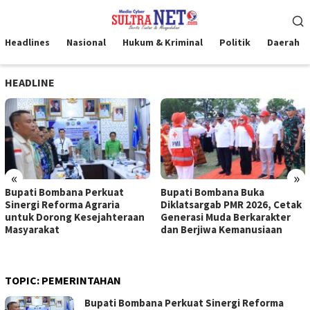
Loncat
Menu
ke
Mobile
konten
Headlines
Nasional
Hukum & Kriminal
Politik
Daerah
HEADLINE
«
»
Bupati Bombana Perkuat
Bupati Bombana Buka
Sinergi Reforma Agraria
Diklatsargab PMR 2026, Cetak
untuk Dorong Kesejahteraan
Generasi Muda Berkarakter
Masyarakat
dan Berjiwa Kemanusiaan
TOPIC:
PEMERINTAHAN
Bupati Bombana Perkuat Sinergi Reforma