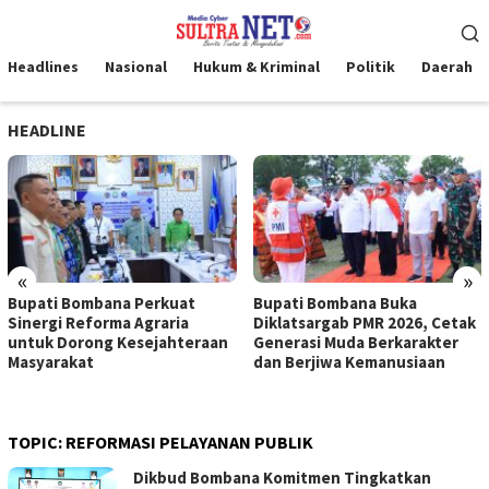
Loncat
Menu
ke
Mobile
konten
Headlines
Nasional
Hukum & Kriminal
Politik
Daerah
HEADLINE
«
»
Bupati Bombana Perkuat
Bupati Bombana Buka
Sinergi Reforma Agraria
Diklatsargab PMR 2026, Cetak
untuk Dorong Kesejahteraan
Generasi Muda Berkarakter
Masyarakat
dan Berjiwa Kemanusiaan
TOPIC:
REFORMASI PELAYANAN PUBLIK
Dikbud Bombana Komitmen Tingkatkan