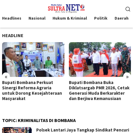
Loncat
Menu
ke
Mobile
konten
Headlines
Nasional
Hukum & Kriminal
Politik
Daerah
HEADLINE
«
»
Bupati Bombana Perkuat
Bupati Bombana Buka
Sinergi Reforma Agraria
Diklatsargab PMR 2026, Cetak
untuk Dorong Kesejahteraan
Generasi Muda Berkarakter
Masyarakat
dan Berjiwa Kemanusiaan
TOPIC:
KRIMINALITAS DI BOMBANA
Polsek Lantari Jaya Tangkap Sindikat Pencuri