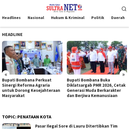
Loncat
Menu
ke
Mobile
konten
Headlines
Nasional
Hukum & Kriminal
Politik
Daerah
HEADLINE
«
»
Bupati Bombana Perkuat
Bupati Bombana Buka
Sinergi Reforma Agraria
Diklatsargab PMR 2026, Cetak
untuk Dorong Kesejahteraan
Generasi Muda Berkarakter
Masyarakat
dan Berjiwa Kemanusiaan
TOPIC:
PENATAAN KOTA
Pasar Ilegal Sore di Lauru Ditertibkan Tim