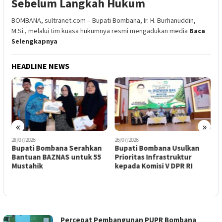
Sebelum Langkah Hukum
BOMBANA, sultranet.com – Bupati Bombana, Ir. H. Burhanuddin,
M.Si., melalui tim kuasa hukumnya resmi mengadukan media
Baca
Selengkapnya
HEADLINE NEWS
«
»
26/07/2026
13/07/2026
0
Bupati Bombana Usulkan
Mendagri Minta Kepala
R
Prioritas Infrastruktur
Daerah Tetap Alokasikan
D
kepada Komisi V DPR RI
APBD untuk PKK Meski Ada
P
Efisiensi Anggaran
A
PORTAL
Percepat Pembangunan PUPR Bombana