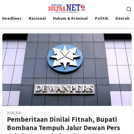
Loncat
Menu
ke
Mobile
konten
Headlines
Nasional
Hukum & Kriminal
Politik
Daerah
05/08/2026
Pemberitaan Dinilai Fitnah, Bupati
Bombana Tempuh Jalur Dewan Pers